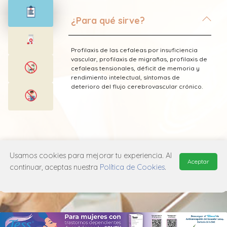
¿Para qué sirve?
Profilaxis de las cefaleas por insuficiencia
vascular, profilaxis de migrañas, profilaxis de
cefaleas tensionales, déficit de memoria y
rendimiento intelectual, síntomas de
deterioro del flujo cerebrovascular crónico.
* Esta información fue tomada de Laboratorio
BioGenet publicada en el Vademecum
Usamos cookies para mejorar tu experiencia. Al
Aceptar
Farmacéutico Edifarm (ISBN: 9798281009201)
continuar, aceptas nuestra
Política de Cookies
.