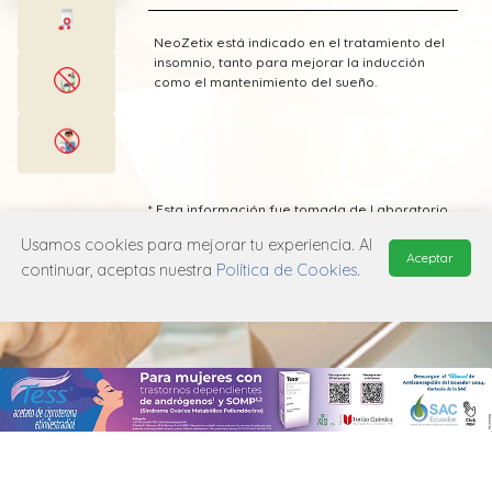
NeoZetix está indicado en el tratamiento del
insomnio, tanto para mejorar la inducción
como el mantenimiento del sueño.
* Esta información fue tomada de Laboratorio
Abbott publicada en el Vademecum
Usamos cookies para mejorar tu experiencia. Al
Farmacéutico Edifarm (ISBN: 9798281009201)
Aceptar
continuar, aceptas nuestra
Política de Cookies
.
MANUAL DE USUARIO
POLÍTICA DE PRIVACIDAD
POLÍTICA DE COOKIES
© 2026, QuickMed de
Edifarm
. Todos los derechos reservados.