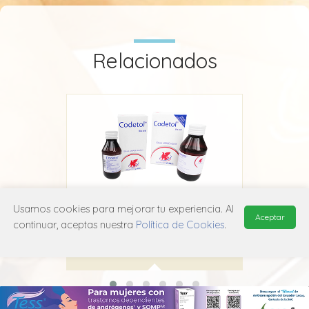
Relacionados
Usamos cookies para mejorar tu experiencia. Al
e
Codetol
Aceptar
continuar, aceptas nuestra
Política de Cookies
.
Laboratorio Chile
R05F B02