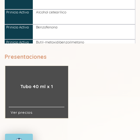
Alcohol cetearílico
Benzofenona
Butil-metoxidibenzoilmetano
Presentaciones
Butilenglicol
Cetearil sulfato de sodio
Tubo 40 ml x 1
Ciclopentasiloxano
Clorfenesina
Ver precios
Cocoglicéridos hidrogenados
Copolímero hexadecene