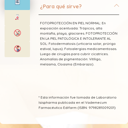
¿Para qué sirve?
D-cimen-5-DI
Dicaprilato
FOTOPROTECCIÓN EN PIEL NORMAL: En
exposición acentuada: Trópicos, alta
montaña, playa, glaciares. FOTOPROTECCIÓN
Dimeticona
EN LA PIEL PATOLÓGICA E INTOLERANTE AL
SOL: Fotodermatosis (urticaria solar, prúrigo
Ectoína
estival, lupus). Fotoalergias medicamentosas.
Luego de cirugías para cubrir cicatrices.
Anomalías de pigmentación: Vitíligo,
Edetatos (EDTA)
melasma, Cloasma (Embarazo).
Estearil disódico
Fenetil benzoato
* Esta información fue tomada de Laboratorio
Gliceril estearato
Isispharma publicada en el Vademecum
Farmacéutico Edifarm (ISBN: 9798281009201)
Glicerina