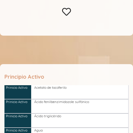
Principio Activo
Acetato de tocoferilo
Ácido fenilbenzimidazole sulfónico
Ácido triglicérido
Agua