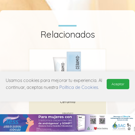
Glutamato
Goma xántica
Hierro óxido
Relacionados
Octocrileno
Peg-40 aceite castor
Poligliceril 2 dipolihidroxiestearato
Usamos cookies para mejorar tu experiencia. Al
Aceptar
continuar, aceptas nuestra
Política de Cookies
.
Sílica
Ceramid
Cetaphil
Titanio dióxido
Interpharm
Trietanolamina
D02A X01