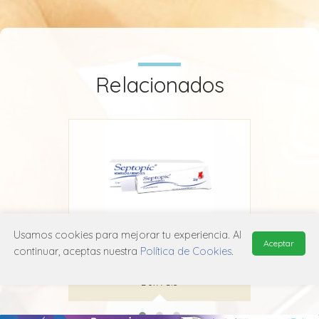
Relacionados
Usamos cookies para mejorar tu experiencia. Al
Aceptar
Septopic
Mo
continuar, aceptas nuestra
Política de Cookies
.
Laboratorio Chile
D07A C13