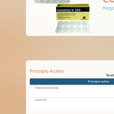
Mega
Principio Activo
Principio activo
Hidroclorotiazida
Losartán