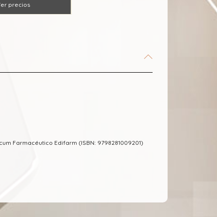
er precios
ecum Farmacéutico Edifarm (ISBN: 9798281009201)