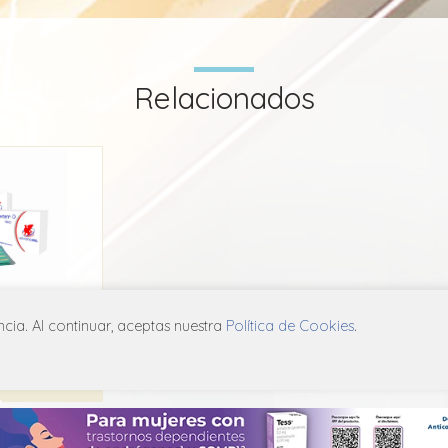
Relacionados
ten D
ia. Al continuar, aceptas nuestra
Política de Cookies
.
 Chile
A01