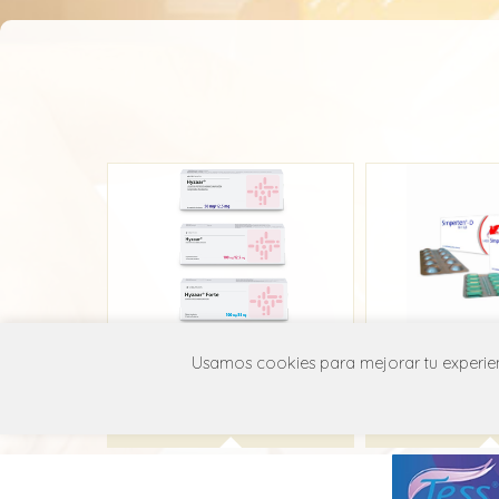
Hyzaar
Simper
Usamos cookies para mejorar tu experienc
Organon
Laboratorio
C09D A01
C09D 