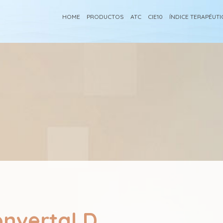
HOME
PRODUCTOS
ATC
CIE10
ÍNDICE TERAPÉUT
nvertal D