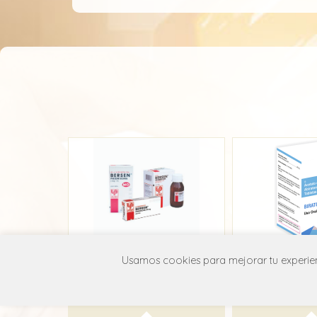
Usamos cookies para mejorar tu experienc
Bersen
Bira
Sanfer
MSN
H02A B07
H02A 