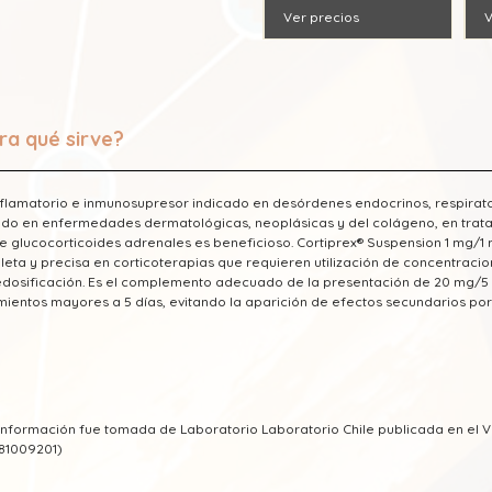
Ver precios
V
ra qué sirve?
nflamatorio e inmunosupresor indicado en desórdenes endocrinos, respirato
zado en enfermedades dermatológicas, neoplásicas y del colágeno, en trat
e glucocorticoides adrenales es beneficioso. Cortiprex® Suspension 1 mg/1 
eta y precisa en corticoterapias que requieren utilización de concentraci
dosificación. Es el complemento adecuado de la presentación de 20 mg/5 
mientos mayores a 5 días, evitando la aparición de efectos secundarios por 
 información fue tomada de Laboratorio Laboratorio Chile publicada en e
81009201)