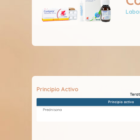
Co
Labor
Principio Activo
Principio activo
Prednisona