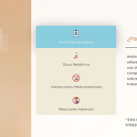
¿Pa
Ficha Farmacológica
Antii
utili
Dosis Pediátrica
uso d
compl
sobre
trata
Interacciones Medicamentosas
Reacciones Adversas
* Esta
97982