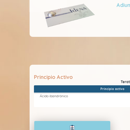
Adiu
Principio Activo
Principio activo
Ácido ibandrónico