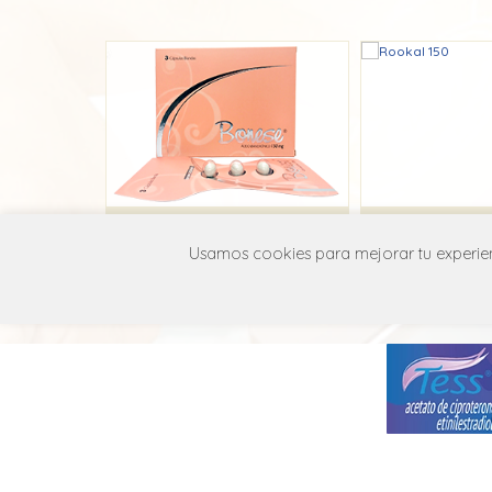
Bonese
Rookal
Usamos cookies para mejorar tu experienc
Roddome
Farbioph
M05B A06
M05B 
MANUAL DE USUARIO
POLÍT