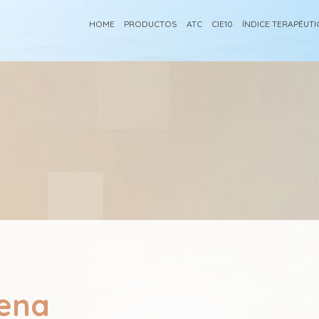
HOME
PRODUCTOS
ATC
CIE10
ÍNDICE TERAPÉUT
dena