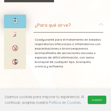
¿Para qué sirve?
Coadyuvante para el tratamiento en estados
respiratorios infecciosos o inflamatorios con
exacerbaciones o broncoespasmos
acompañados de secreciones viscosas o
espesas de difícil eliminación, con asma
bronquial de cualquier tipo, bronquitis
crónica y enfisema.
* Esta información fue tomada de Laboratorio
Usamos cookies para mejorar tu experiencia. Al
Ecu publicada en el Vademecum Farmacéutico
Aceptar
continuar, aceptas nuestra
Política de Cookies
.
Edifarm (ISBN: 9798281009201)