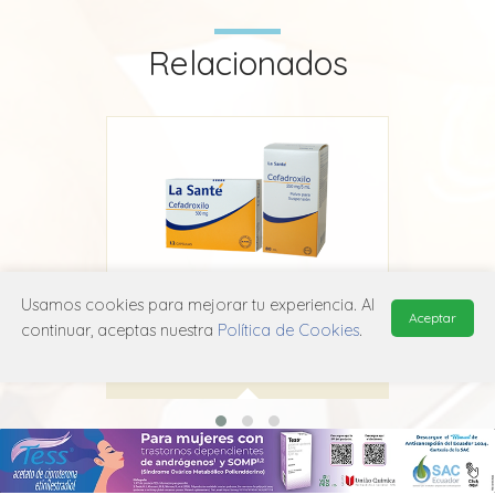
Relacionados
Usamos cookies para mejorar tu experiencia. Al
Cefadroxilo La Santé
Aceptar
continuar, aceptas nuestra
Política de Cookies
.
La Santé
J01D B05