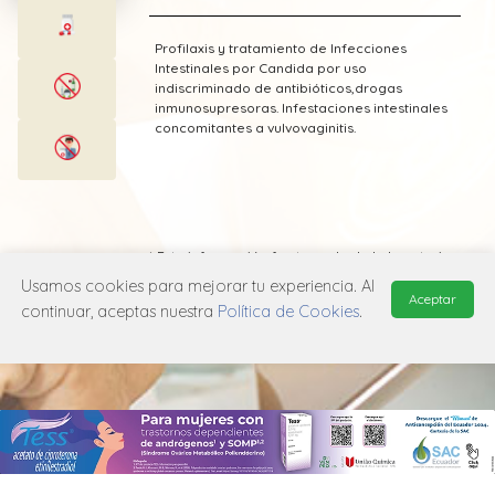
Profilaxis y tratamiento de Infecciones
Intestinales por Candida por uso
indiscriminado de antibióticos,drogas
inmunosupresoras. Infestaciones intestinales
concomitantes a vulvovaginitis.
* Esta información fue tomada de Laboratorio
Acromax publicada en el Vademecum
Usamos cookies para mejorar tu experiencia. Al
Farmacéutico Edifarm (ISBN: 9798281009201)
Aceptar
continuar, aceptas nuestra
Política de Cookies
.
MANUAL DE USUARIO
POLÍTICA DE PRIVACIDAD
POLÍTICA DE COOKIES