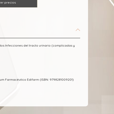
er precios
ndos Infecciones del tracto urinario (complicadas y
cum Farmacéutico Edifarm (ISBN: 9798281009201)