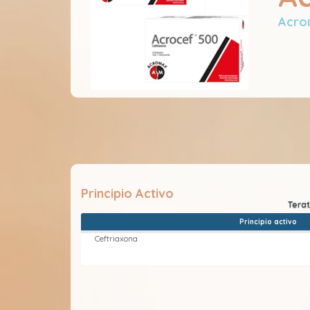
Acro
Principio Activo
Principio activo
Ceftriaxona