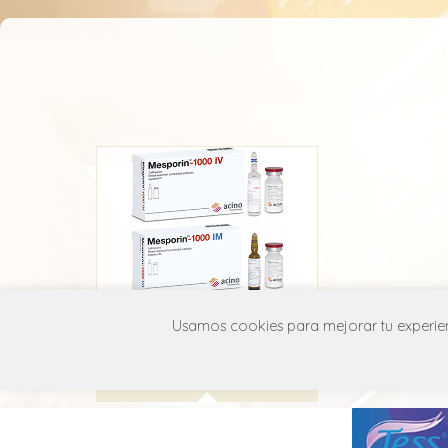
Mesporin
Usamos cookies para mejorar tu experienc
Acino
J01D D04