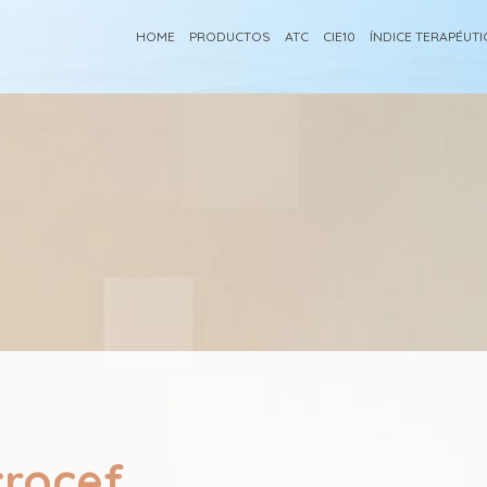
HOME
PRODUCTOS
ATC
CIE10
ÍNDICE TERAPÉUT
rocef