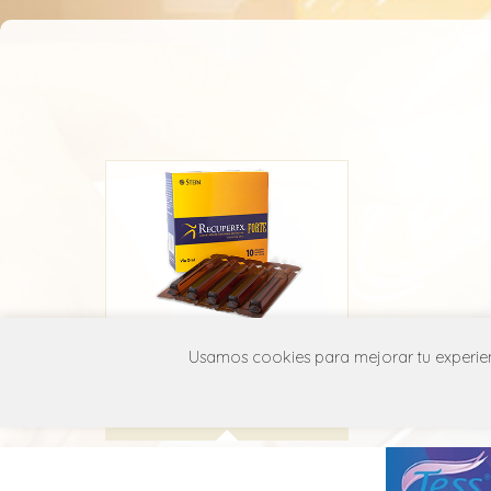
Recuperex Asar
Usamos cookies para mejorar tu experienc
Eurofarma
V06D D99