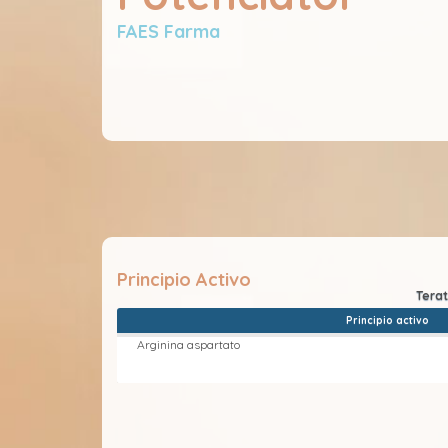
FAES Farma
Principio Activo
Principio activo
Arginina aspartato