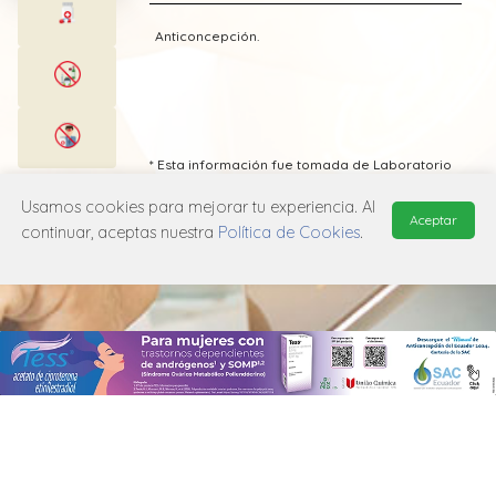
Anticoncepción.
* Esta información fue tomada de Laboratorio
MSD publicada en el Vademecum
Farmacéutico Edifarm (ISBN: 9798281009201)
Usamos cookies para mejorar tu experiencia. Al
Aceptar
continuar, aceptas nuestra
Política de Cookies
.
MANUAL DE USUARIO
POLÍTICA DE PRIVACIDAD
POLÍTICA DE COOKIES
© 2026, QuickMed de
Edifarm
. Todos los derechos reservados.