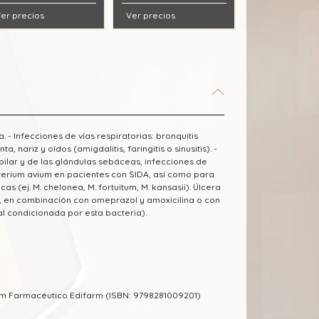
er precios
Ver precios
 Infecciones de vías respiratorias: bronquitis
nariz y oídos (amigdalitis, faringitis o sinusitis). -
apilar y de las glándulas sebáceas, infecciones de
terium avium en pacientes con SIDA, así como para
as (ej. M. chelonea, M. fortuitum, M. kansasii). Úlcera
, en combinación con omeprazol y amoxicilina o con
al condicionada por esta bacteria).
um Farmacéutico Edifarm (ISBN: 9798281009201)