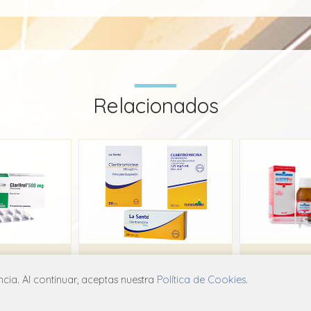
Relacionados
rol
Claritromicina La Santé
Clar
ia. Al continuar, aceptas nuestra
Política de Cookies
.
hal
La Santé
Eu
A09
J01F A09
J0