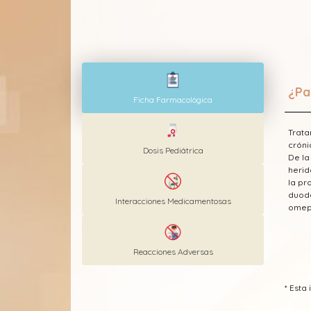
¿Pa
Ficha Farmacológica
Trata
cróni
Dosis Pediátrica
De la
herid
la pr
duode
Interacciones Medicamentosas
omepr
Reacciones Adversas
* Est