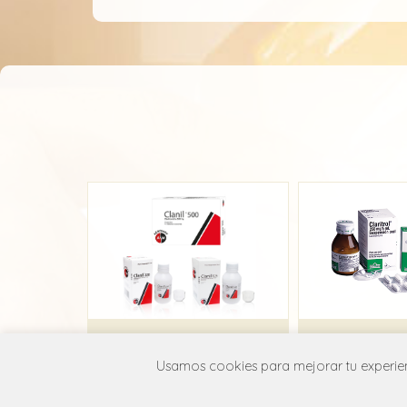
Clanil
Clarit
Usamos cookies para mejorar tu experienc
Acromax
Grünent
J01F A09
J01F 