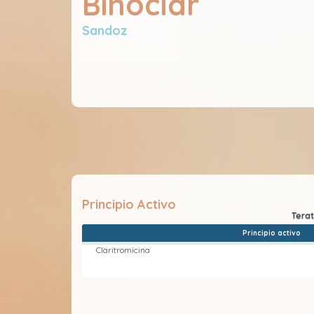
Binoclar
Sandoz
Principio Activo
Principio activo
Claritromicina