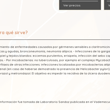
Ver precios
V
ra qué sirve?
miento de enfermedades causadas por gérmenes sensibles a claritromicina. -
cas y agudas, bronconeumonía, neumonía atípica. - Infecciones de la garganta, 
 piel y tejidos blandos: eccemas purulentos, erisipela, infección del sebo c
as. - Por micobacterias: no tuberculosas, por ejemplo el complejo Mycobac
ofilaxis de otras infecciones: infecciones localizadas por micobacterias atípic
nal (en caso de haberse demostrado la presencia de Helicobacter pylori)
azol y metronidazol. El objetivo es impedir la recidiva de la úlcera duoden
a información fue tomada de Laboratorio Sandoz publicada en el Vademec