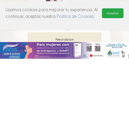
Usamos cookies para mejorar tu experiencia. Al
Aceptar
continuar, aceptas nuestra
Política de Cookies
.
 Plus
Neurobion
Ne
P&G HEALTH
A11D B00
MANUAL DE USUARIO
POLÍTICA DE PRIVACIDAD
POLÍTICA DE COOKIES
© 2026, QuickMed de
Edifarm
. Todos los derechos reservados.