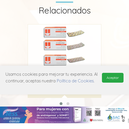
Relacionados
Usamos cookies para mejorar tu experiencia. Al
nté
Conexine
Se
Aceptar
continuar, aceptas nuestra
Política de Cookies
.
Adium
N06A B06