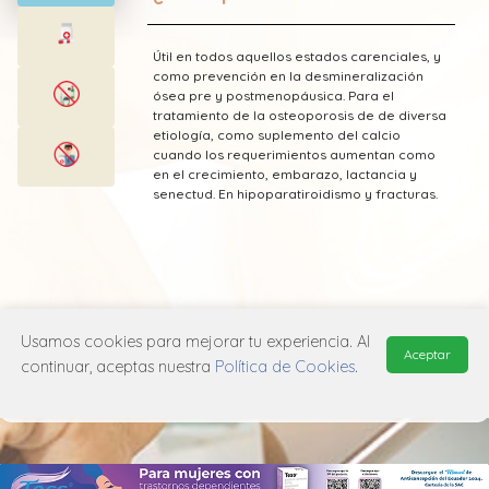
Útil en todos aquellos estados carenciales, y
como prevención en la desmineralización
ósea pre y postmenopáusica. Para el
tratamiento de la osteoporosis de de diversa
etiología, como suplemento del calcio
cuando los requerimientos aumentan como
en el crecimiento, embarazo, lactancia y
senectud. En hipoparatiroidismo y fracturas.
* Esta información fue tomada de Laboratorio
Grünenthal publicada en el Vademecum
Usamos cookies para mejorar tu experiencia. Al
Aceptar
Farmacéutico Edifarm (ISBN: 9798281009201)
continuar, aceptas nuestra
Política de Cookies
.