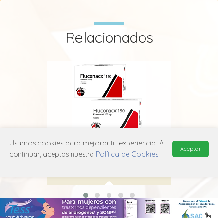
Relacionados
Usamos cookies para mejorar tu experiencia. Al
Fluconacx
Aceptar
continuar, aceptas nuestra
Política de Cookies
.
Acromax
J02A C01