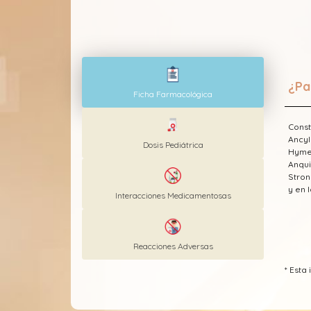
¿Pa
Ficha Farmacológica
Const
Ancyl
Dosis Pediátrica
Hymen
Anqui
Stron
y en 
Interacciones Medicamentosas
Reacciones Adversas
* Est