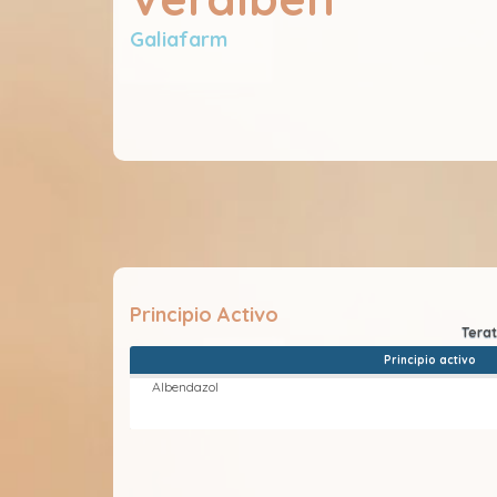
Galiafarm
Principio Activo
Principio activo
Albendazol