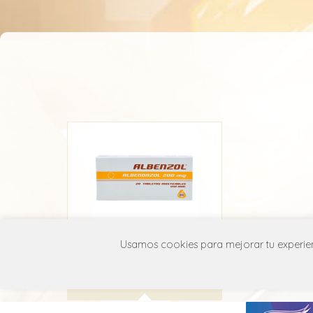
Usamos cookies para mejorar tu experienc
Albenzol
Ecu
P02C A03