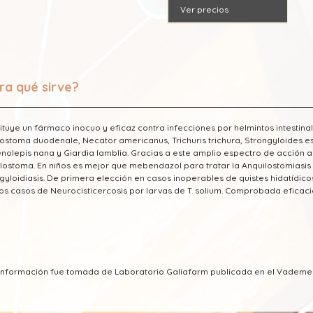
Ver precios
ra qué sirve?
ituye un fármaco inocuo y eficaz contra infecciones por helmintos intestinal
ostoma duodenale, Necator americanus, Trichuris trichura, Strongyloides est
olepis nana y Giardia lamblia. Gracias a este amplio espectro de acción act
lostoma. En niños es mejor que mebendazol para tratar la Anquilostomiasis 
gyloidiasis. De primera elección en casos inoperables de quistes hidatídicos,
los casos de Neurocisticercosis por larvas de T. solium. Comprobada eficacia 
a información fue tomada de Laboratorio Galiafarm publicada en el Vadem