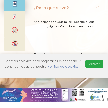
¿Para qué sirve?
Alteraciones agudas musculoesqueléticas
con dolor, rigidez. Calambres musculares.
* Esta información fue tomada de Laboratorio
Bagó publicada en el Vademecum
Usamos cookies para mejorar tu experiencia. Al
Farmacéutico Edifarm (ISBN: 9798281009201)
Aceptar
continuar, aceptas nuestra
Política de Cookies
.
MANUAL DE USUARIO
POLÍTICA DE PRIVACIDAD
POLÍTICA DE COOKIES