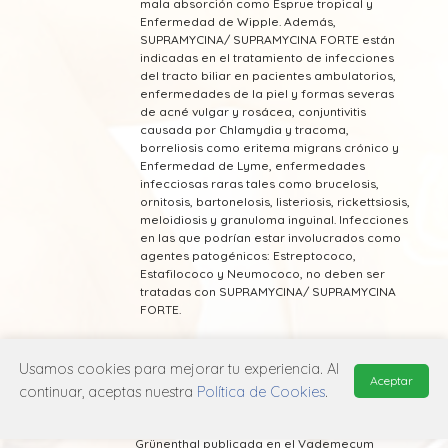
mala absorción como Esprue tropical y
Enfermedad de Wipple. Además,
SUPRAMYCINA/ SUPRAMYCINA FORTE están
indicadas en el tratamiento de infecciones
del tracto biliar en pacientes ambulatorios,
enfermedades de la piel y formas severas
de acné vulgar y rosácea, conjuntivitis
causada por Chlamydia y tracoma,
borreliosis como eritema migrans crónico y
Enfermedad de Lyme, enfermedades
infecciosas raras tales como brucelosis,
ornitosis, bartonelosis, listeriosis, rickettsiosis,
meloidiosis y granuloma inguinal. Infecciones
en las que podrían estar involucrados como
agentes patogénicos: Estreptococo,
Estafilococo y Neumococo, no deben ser
tratadas con SUPRAMYCINA/ SUPRAMYCINA
FORTE.
Usamos cookies para mejorar tu experiencia. Al
Aceptar
continuar, aceptas nuestra
Política de Cookies
.
* Esta información fue tomada de Laboratorio
Grünenthal publicada en el Vademecum