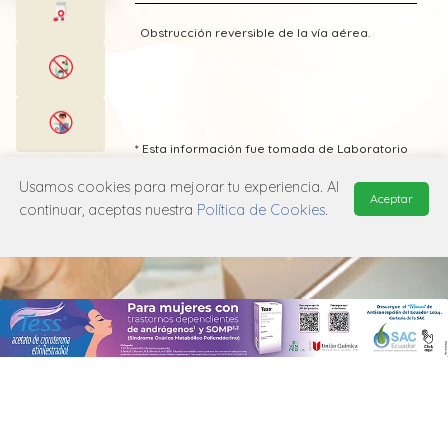
Obstrucción reversible de la vía aérea.
* Esta información fue tomada de Laboratorio
Laboratorio Chile publicada en el Vademecum
Farmacéutico Edifarm (ISBN: 9798281009201)
Usamos cookies para mejorar tu experiencia. Al
Aceptar
continuar, aceptas nuestra
Política de Cookies
.
MANUAL DE USUARIO
POLÍTICA DE PRIVACIDAD
POLÍTICA DE COOKIES
© 2026, QuickMed de
Edifarm
. Todos los derechos reservados.