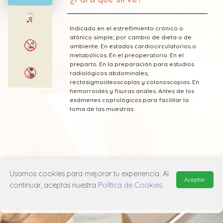
Indicado en el estreñimiento crónico o
atónico simple; por cambio de dieta o de
ambiente. En estados cardiocirculatorios o
metabólicos. En el preoperatorio. En el
preparto. En la preparación para estudios
radiológicos abdominales;
rectosigmoideoscopías y colonoscopias. En
hemorroides y fisuras anales. Antes de los
exámenes coprológicos para facilitar la
toma de las muestras.
* Esta información fue tomada de Laboratorio
Usamos cookies para mejorar tu experiencia. Al
Ecu publicada en el Vademecum Farmacéutico
Aceptar
continuar, aceptas nuestra
Política de Cookies
.
Edifarm (ISBN: 9798281009201)