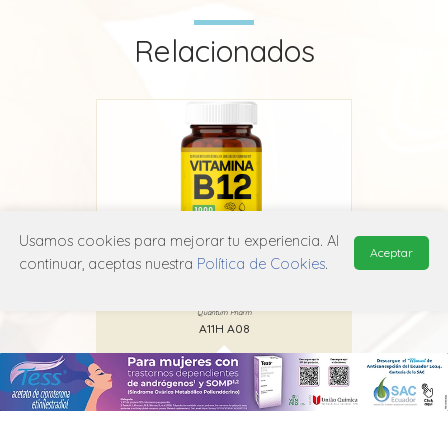
Relacionados
Usamos cookies para mejorar tu experiencia. Al
Aceptar
continuar, aceptas nuestra
Política de Cookies
.
m Pharm
Vitamina B12 Quantum Pharm
Vitami
Quantum Pharm
A11H A08