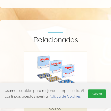
Relacionados
Usamos cookies para mejorar tu experiencia. Al
Aceptar
Criogel
Om
continuar, aceptas nuestra
Política de Cookies
.
Roddome
A02B C01