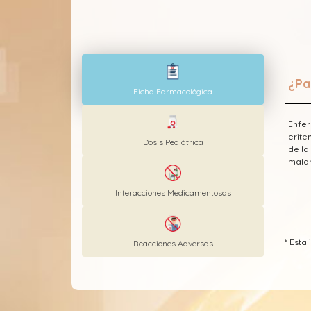
¿Pa
Ficha Farmacológica
Enfer
erite
Dosis Pediátrica
de la
malar
Interacciones Medicamentosas
* Est
Reacciones Adversas