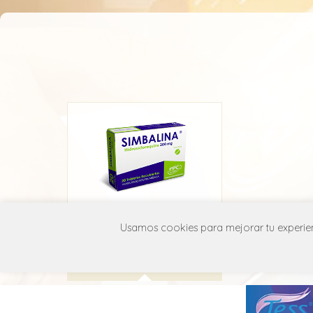
Simbalina
Usamos cookies para mejorar tu experienc
FPC
P01B A02