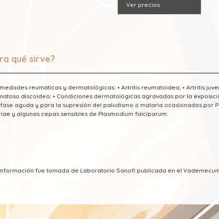
Ver precios
ra qué sirve?
medades reumáticas y dermatológicas: • Artritis reumatoidea; • Artritis juven
matoso discoideo; • Condiciones dermatológicas agravadas por la exposición 
 fase aguda y para la supresión del paludismo o malaria ocasionados por
iae y algunas cepas sensibles de Plasmodium falciparum.
a información fue tomada de Laboratorio Sanofi publicada en el Vademecu