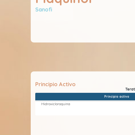
Sanofi
Principio Activo
Principio activo
Hidroxicloroquina