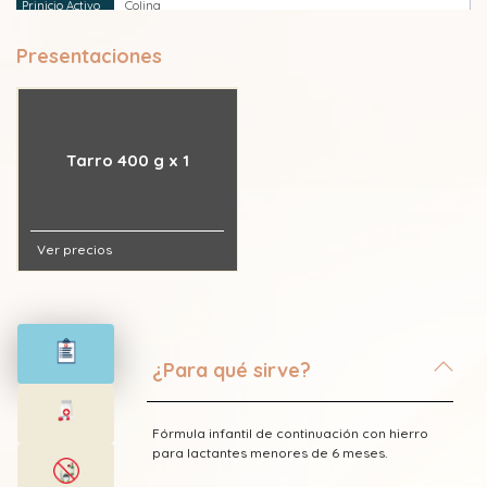
Colina
Presentaciones
Fósforo
Grasas
Tarro 400 g x 1
Hierro
Inositol
Ver precios
Leche descremada
Linoleato
¿Para qué sirve?
Magnesio
Manganeso
Fórmula infantil de continuación con hierro
para lactantes menores de 6 meses.
Potasio