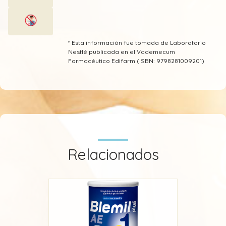
Proteína de suero
Sacarosa
* Esta información fue tomada de Laboratorio
Nestlé publicada en el Vademecum
Farmacéutico Edifarm (ISBN: 9798281009201)
Sodio
Vitamina A (Retinol)
Vitamina B1 (Tiamina)
Vitamina B12 (Cianocobalamina)
Relacionados
Vitamina B2 (Riboflavina)
Vitamina B3 (Niacina - Nicotinamida - Niacinamida -
Ácido nicotínico - Vitamina PP)
Vitamina B6 (Piridoxina)