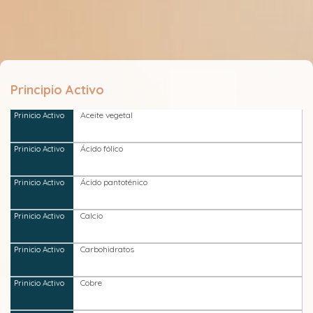
Principio Activo
Aceite vegetal
Ácido fólico
Ácido pantoténico
Calcio
Carbohidratos
Cobre