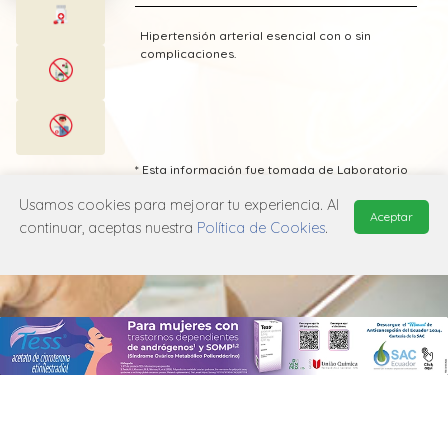
Hipertensión arterial esencial con o sin
complicaciones.
* Esta información fue tomada de Laboratorio
Servier publicada en el Vademecum
Usamos cookies para mejorar tu experiencia. Al
Farmacéutico Edifarm (ISBN: 9798281009201)
Aceptar
continuar, aceptas nuestra
Política de Cookies
.
MANUAL DE USUARIO
POLÍTICA DE PRIVACIDAD
POLÍTICA DE COOKIES
© 2026, QuickMed de
Edifarm
. Todos los derechos reservados.