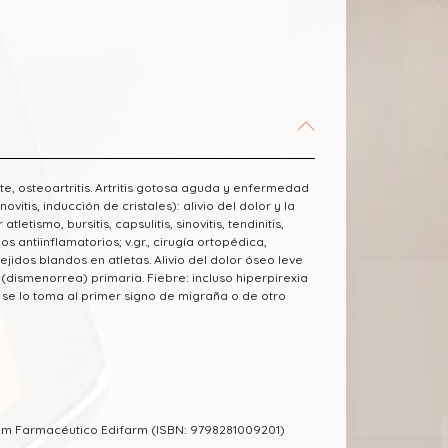
nte, osteoartritis. Artritis gotosa aguda y enfermedad
itis, inducción de cristales): alivio del dolor y la
etismo, bursitis, capsulitis, sinovitis, tendinitis,
 antiinflamatorios; v.gr., cirugía ortopédica,
jidos blandos en atletas. Alivio del dolor óseo leve
smenorrea) primaria. Fiebre: incluso hiperpirexia
si se lo toma al primer signo de migraña o de otro
um Farmacéutico Edifarm (ISBN: 9798281009201)