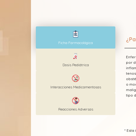
¿Pa
Ficha Farmacológica
Enfer
por d
Dosis Pediátrica
infla
tenos
obsté
o mod
Interacciones Medicamentosas
malig
tipo 
Reacciones Adversas
* Est