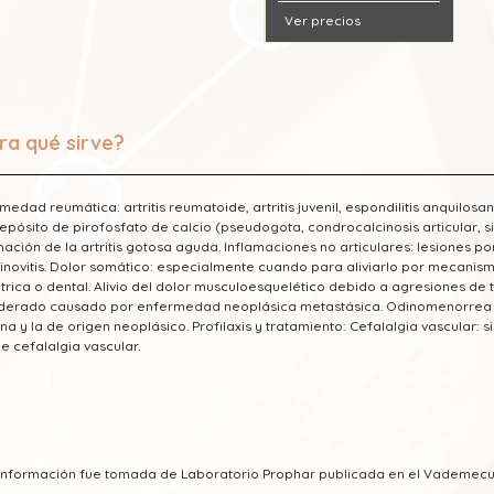
Ver precios
ra qué sirve?
medad reumática: artritis reumatoide, artritis juvenil, espondilitis anquilosa
epósito de pirofosfato de calcio (pseudogota, condrocalcinosis articular, sinov
mación de la artritis gotosa aguda. Inflamaciones no articulares: lesiones por atl
inovitis. Dolor somático: especialmente cuando para aliviarlo por mecanismos
trica o dental. Alivio del dolor musculoesquelético debido a agresiones de te
erado causado por enfermedad neoplásica metastásica. Odinomenorrea (di
na y la de origen neoplásico. Profilaxis­ y­ tratamiento: Cefalalgia vascular: 
de cefalalgia vascular.
a información fue tomada de Laboratorio Prophar publicada en el Vademec