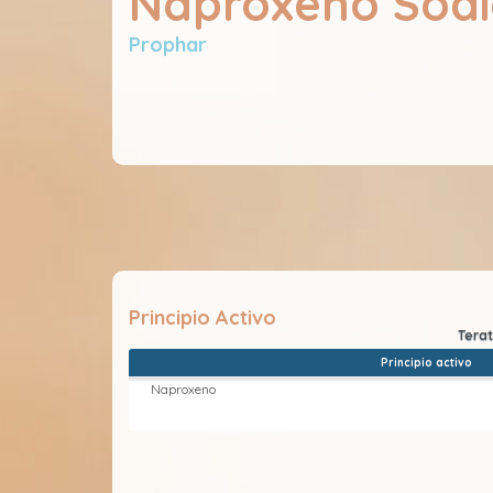
Naproxeno Sódi
Prophar
Principio Activo
Principio activo
Naproxeno