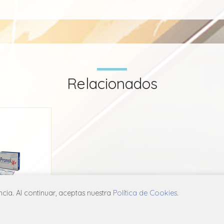
Relacionados
ia. Al continuar, aceptas nuestra
Política de Cookies
.
ol
rma
E02