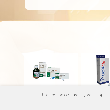
Usamos cookies para mejorar tu experienc
Flanax
Pron
Grünenthal
Eurofa
M01A E02
M01A 