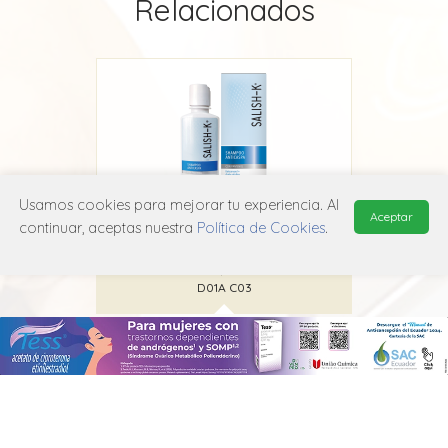
Relacionados
Usamos cookies para mejorar tu experiencia. Al
Aceptar
continuar, aceptas nuestra
Política de Cookies
.
Salish-K
Interpharm
D01A C03
MANUAL DE USUARIO
POLÍTICA DE PRIVACIDAD
POLÍTICA DE COOKIES