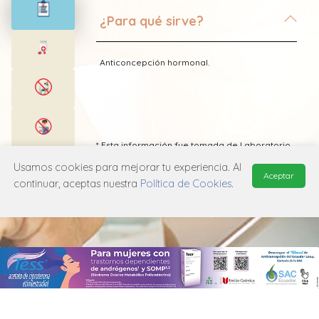
¿Para qué sirve?
Anticoncepción hormonal.
* Esta información fue tomada de Laboratorio
Siegfried publicada en el Vademecum
Usamos cookies para mejorar tu experiencia. Al
Farmacéutico Edifarm (ISBN: 9798281009201)
Aceptar
continuar, aceptas nuestra
Política de Cookies
.
MANUAL DE USUARIO
POLÍTICA DE PRIVACIDAD
POLÍTICA DE COOKIES
© 2026, QuickMed de
Edifarm
. Todos los derechos reservados.