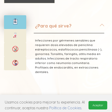
¿Para qué sirve?
Infecciones por gérmenes sensibles que
requieren dosis elevadas de penicilina:
estreptococos, estafilococos penicilinasa (-),
gonorrea. Tonsilitis, faringitis, otitis media en
adultos. Infecciones de tracto respiratorio
inferior como neumonía comunitaria.
Profilaxis de endocarditis, en extracciones
dentales.
* Esta información fue tomada de Laboratorio
Usamos cookies para mejorar tu experiencia. Al
Aceptar
Grünenthal publicada en el Vademecum
continuar, aceptas nuestra
Política de Cookies
.
Farmacéutico Edifarm (ISBN: 9798281009201)