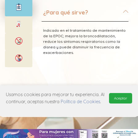
¿Para qué sirve?
Indicado en el tratamiento de mantenimiento
de la EPOC; mejora la broncodilatación,
reduce los síntomas respiratorios como la
disnea y puede disminuir la frecuencia de
exacerbaciones.
* Esta información fue tomada de Laboratorio
Glenmark publicada en el Vademecum
Usamos cookies para mejorar tu experiencia. Al
Aceptar
Farmacéutico Edifarm (ISBN: 9798281009201)
continuar, aceptas nuestra
Política de Cookies
.