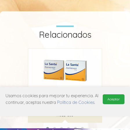
Relacionados
Usamos cookies para mejorar tu experiencia. Al
Aceptar
z
Esomeprazol La Santé
continuar, aceptas nuestra
Política de Cookies
.
La Santé
A02B C05