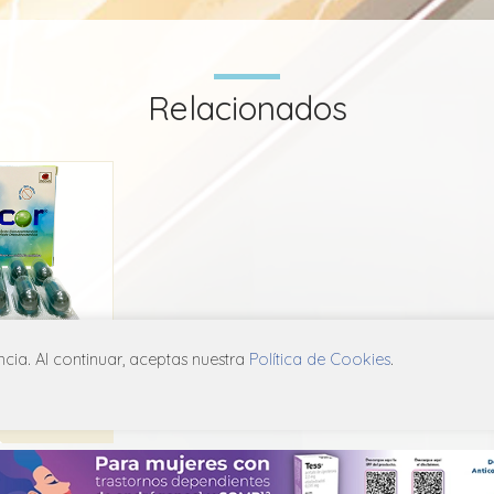
Relacionados
or
ia. Al continuar, aceptas nuestra
Política de Cookies
.
me
X06