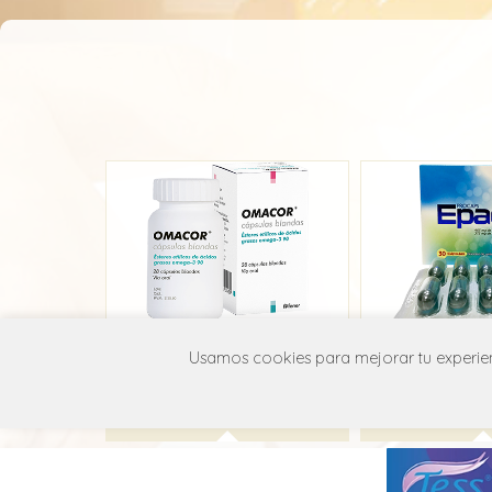
Omacor
Epac
Usamos cookies para mejorar tu experienc
Life
Roddo
C10A X06
C10A 