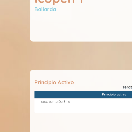
Baliarda
Principio Activo
Principio activo
Icosapento De Etilo