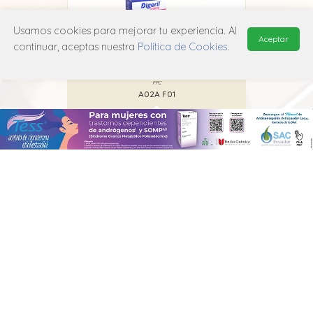
Usamos cookies para mejorar tu experiencia. Al
Aceptar
continuar, aceptas nuestra
Política de Cookies
.
Digeril
FPC
A02A F01
MANUAL DE USUARIO
POLÍTICA DE PRIVACIDAD
POLÍTICA DE COOKIES
© 2026, QuickMed de
Edifarm
. Todos los derechos reservados.