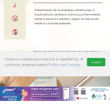
Tratamiento de la diabetes mellitus tipo 2,
insuficiencia cardíaca crónica y enfermedad
renal crónica en adultos, según la indicación
médica correspondiente.
* Esta información fue tomada de Laboratorio
Baliarda publicada en el Vademecum
Usamos cookies para mejorar tu experiencia. Al
Farmacéutico Edifarm (ISBN: 9798281009201)
Aceptar
continuar, aceptas nuestra
Política de Cookies
.
MANUAL DE USUARIO
POLÍTICA DE PRIVACIDAD
POLÍTICA DE COOKIES
© 2026, QuickMed de
Edifarm
. Todos los derechos reservados.