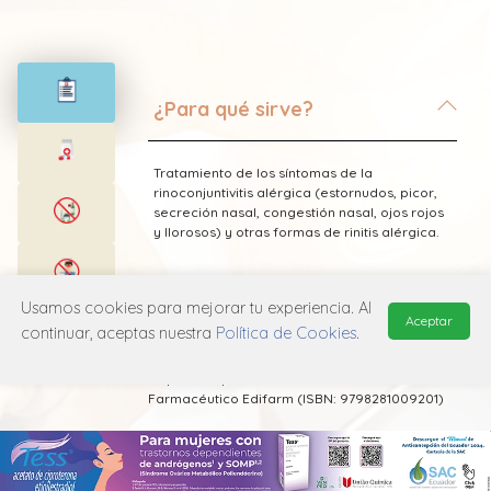
¿Para qué sirve?
Tratamiento de los síntomas de la
rinoconjuntivitis alérgica (estornudos, picor,
secreción nasal, congestión nasal, ojos rojos
y llorosos) y otras formas de rinitis alérgica.
Usamos cookies para mejorar tu experiencia. Al
Aceptar
continuar, aceptas nuestra
Política de Cookies
.
* Esta información fue tomada de Laboratorio
Julpharma publicada en el Vademecum
Farmacéutico Edifarm (ISBN: 9798281009201)