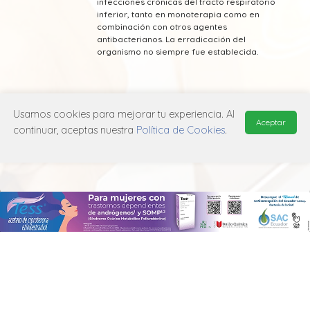
infecciones crónicas del tracto respiratorio
inferior, tanto en monoterapia como en
combinación con otros agentes
antibacterianos. La erradicación del
organismo no siempre fue establecida.
Usamos cookies para mejorar tu experiencia. Al
Aceptar
continuar, aceptas nuestra
Política de Cookies
.
* Esta información fue tomada de Laboratorio
Jaspharm publicada en el Vademecum
Farmacéutico Edifarm (ISBN: 9798281009201)
MANUAL DE USUARIO
POLÍTICA DE PRIVACIDAD
POLÍTICA DE COOKIES
© 2026, QuickMed de
Edifarm
. Todos los derechos reservados.