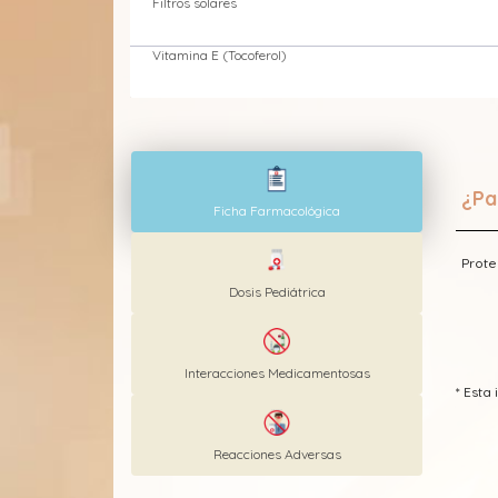
Filtros solares
Vitamina E (Tocoferol)
¿Pa
Ficha Farmacológica
Prote
Dosis Pediátrica
Interacciones Medicamentosas
* Est
Reacciones Adversas