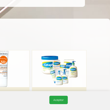
Photoderm AR SPF 50+ UVA-UVB
Cetaphil Crema Humectante
Aceptar
ioderma
Galderma
2A X01
D02A X01