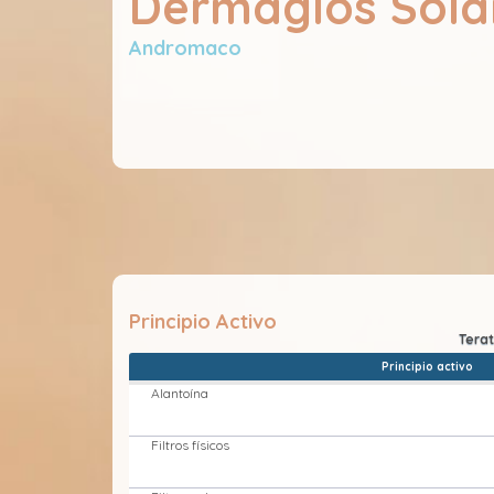
Dermaglos Sola
Andromaco
Principio Activo
Principio activo
Alantoína
Filtros físicos