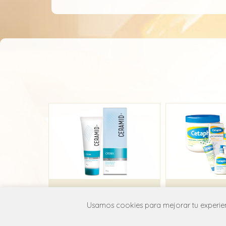
Ceramid
Usamos cookies para mejorar tu experienc
Interpharm
Galder
D02A X01
D02A 