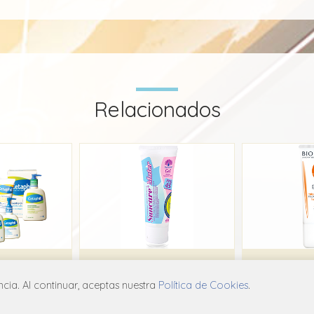
Relacionados
Cetaphil suave barra limpiadora
Suncare
ia. Al continuar, aceptas nuestra
Política de Cookies
.
ma
Gramon Millet
B
X01
D02A X01
D0