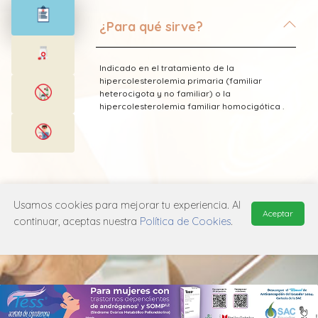
¿Para qué sirve?
Indicado en el tratamiento de la
hipercolesterolemia primaria (familiar
heterocigota y no familiar) o la
hipercolesterolemia familiar homocigótica .
* Esta información fue tomada de Laboratorio
Megalabs publicada en el Vademecum
Usamos cookies para mejorar tu experiencia. Al
Aceptar
Farmacéutico Edifarm (ISBN: 9798281009201)
continuar, aceptas nuestra
Política de Cookies
.
MANUAL DE USUARIO