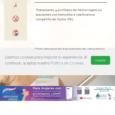
Tratamiento y profilaxis de hemorragias en
pacientes con hemofilia A (deficiencia
congénita de factor VIII).
* Esta información fue tomada de Laboratorio
Iclos publicada en el Vademecum
Usamos cookies para mejorar tu experiencia. Al
Farmacéutico Edifarm (ISBN: 9798281009201)
Aceptar
continuar, aceptas nuestra
Política de Cookies
.
MANUAL DE USUARIO
POLÍTICA DE PRIVACIDAD
POLÍTICA DE COOKIES
© 2026, QuickMed de
Edifarm
. Todos los derechos reservados.