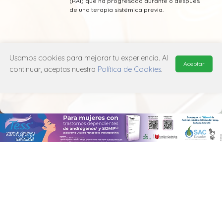
(RAI) que ha progresado durante o después
de una terapia sistémica previa.
Usamos cookies para mejorar tu experiencia. Al
Aceptar
* Esta información fue tomada de Laboratorio
continuar, aceptas nuestra
Política de Cookies
.
Adium publicada en el Vademecum
Farmacéutico Edifarm (ISBN: 9798281009201)
MANUAL DE USUARIO
POLÍTICA DE PRIVACIDAD
POLÍTICA DE COOKIES
© 2026, QuickMed de
Edifarm
. Todos los derechos reservados.