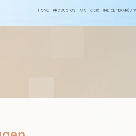
HOME
PRODUCTOS
ATC
CIE10
ÍNDICE TERAPÉUT
agen