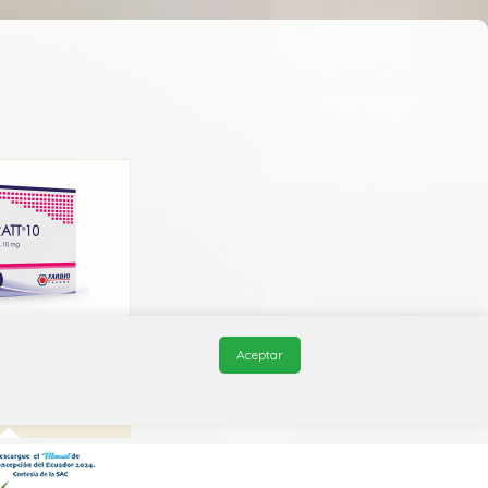
oratt
Aceptar
biopharma
6A X13