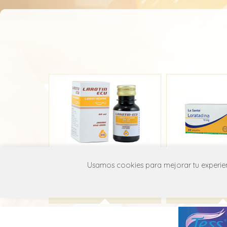
Larotin
Loratadina
Usamos cookies para mejorar tu experienc
Ecu
La San
R06A X13
R06A 