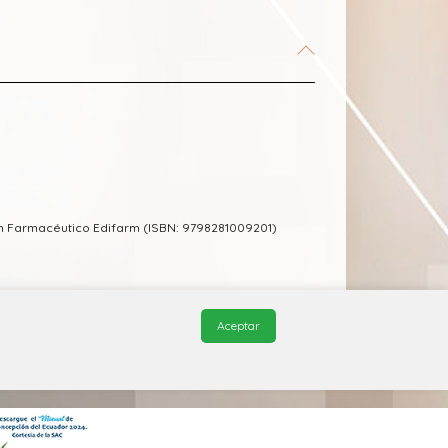
m Farmacéutico Edifarm (ISBN: 9798281009201)
Aceptar
© 2026, QuickMed de
Edifarm
. Todos los derechos reservados.