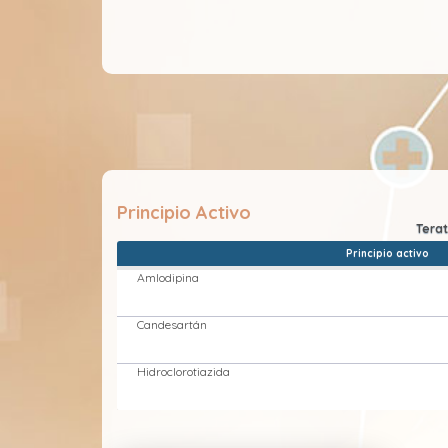
Principio Activo
Principio activo
Amlodipina
Candesartán
Hidroclorotiazida