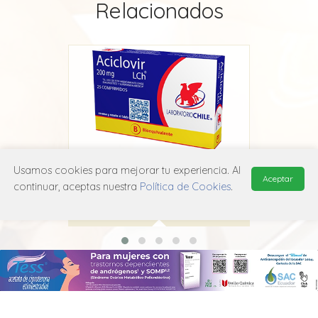
Relacionados
Usamos cookies para mejorar tu experiencia. Al
Aciclovir Chile
A
Aceptar
continuar, aceptas nuestra
Política de Cookies
.
Laboratorio Chile
J05A B01