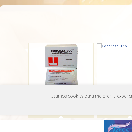
Curaflex Duo
Condroso
Usamos cookies para mejorar tu experienc
Adium
BioGen
M01A X69
M01A 