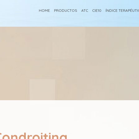
HOME
PRODUCTOS
ATC
CIE10
ÍNDICE TERAPÉUT
ondroitina