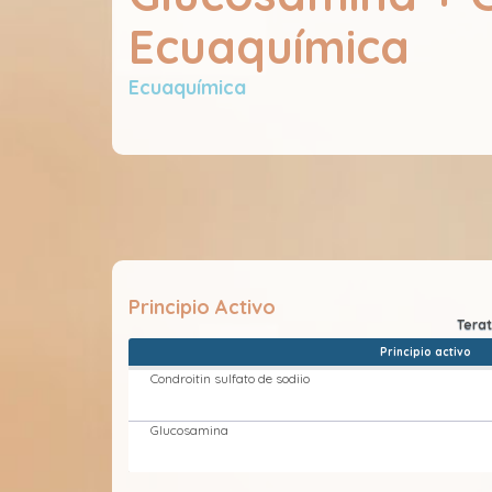
Ecuaquímica
Ecuaquímica
Principio Activo
Principio activo
Condroitin sulfato de sodiio
Glucosamina