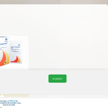
rtrosamin
Aceptar
lpharma
1A X69