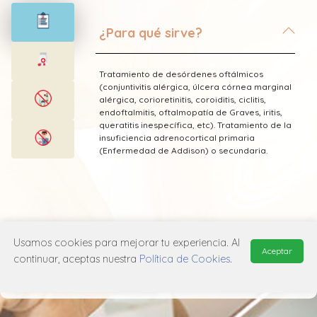
¿Para qué sirve?
Tratamiento de desórdenes oftálmicos
(conjuntivitis alérgica, úlcera córnea marginal
alérgica, corioretinitis, coroiditis, ciclitis,
endoftalmitis, oftalmopatía de Graves, iritis,
queratitis inespecífica, etc). Tratamiento de la
insuficiencia adrenocortical primaria
(Enfermedad de Addison) o secundaria.
* Esta información fue tomada de Laboratorio
Usamos cookies para mejorar tu experiencia. Al
Vitalis publicada en el Vademecum
Aceptar
Farmacéutico Edifarm (ISBN: 9798281009201)
continuar, aceptas nuestra
Política de Cookies
.