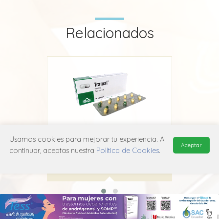
Relacionados
Usamos cookies para mejorar tu experiencia. Al
Tramal
Aceptar
continuar, aceptas nuestra
Política de Cookies
.
Grünenthal
N02A X02